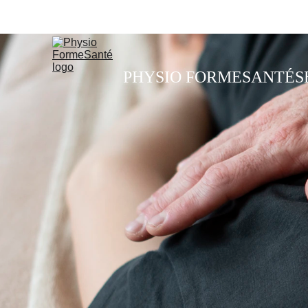
Promotion
PHYSIO FORMESANTÉ
S