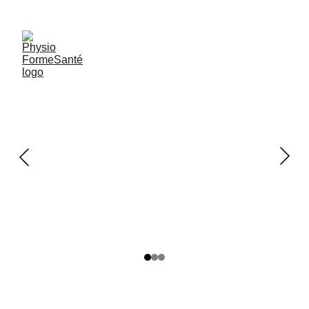
Jusqu'à 
Promotion Pilates pour les nouveaux membres: 
50 % de réduction
 ->